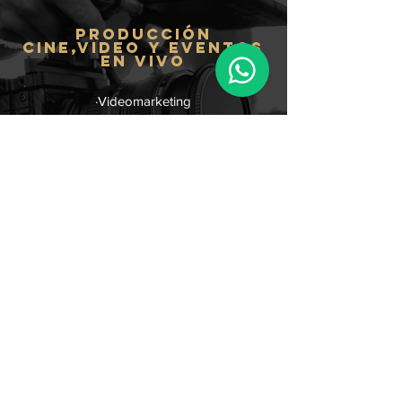
PRODUCCIÓN
CINE,VIDEO Y EVENTOS
EN VIVO
·Videomarketing
·Video musical
·Videomemorias
·Video corporativo
·Video mapping
·Video capacitación
·Streaming
·Aéreo
·Entrevista
·Documental
·Concierto
·Detrás de cámaras